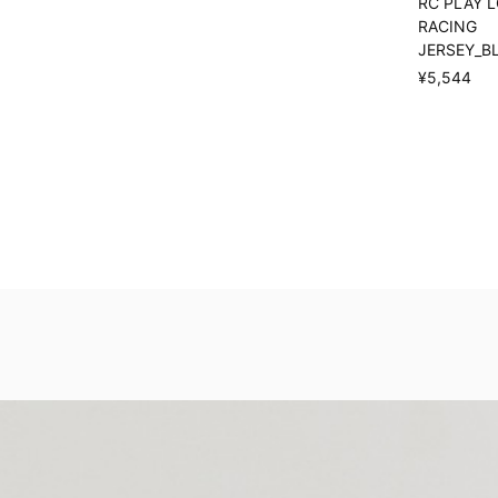
RC PLAY 
RACING
JERSEY_B
¥5,544