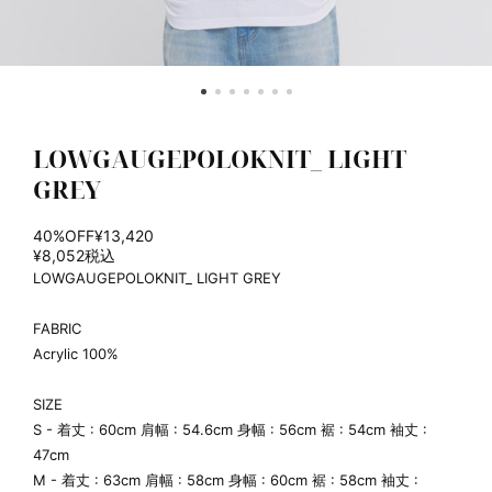
LOWGAUGEPOLOKNIT_ LIGHT
GREY
40%OFF
¥13,420
¥8,052
税込
LOWGAUGEPOLOKNIT_ LIGHT GREY
FABRIC
Acrylic 100%
SIZE
S - 着丈 : 60cm 肩幅 : 54.6cm 身幅 : 56cm 裾 : 54cm 袖丈 :
47cm
M - 着丈 : 63cm 肩幅 : 58cm 身幅 : 60cm 裾 : 58cm 袖丈 :