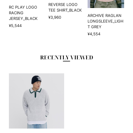
REVERSE LOGO
RC PLAY LOGO
TEE SHIRT_BLACK
RACING
ARCHIVE RAGLAN
¥3,960
JERSEY_BLACK
LONGSLEEVE_LIGH
¥5,544
T GREY
¥4,554
RECENTLY VIEWED