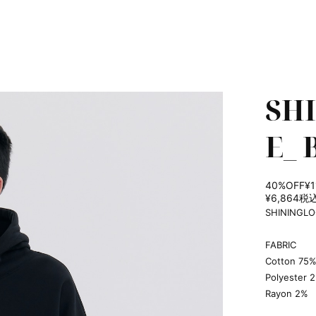
SH
E_
40%OFF
¥1
¥6,864
税
SHININGL
FABRIC
Cotton 75
Polyester 
Rayon 2%