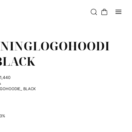
ININGLOGOHOODI
 BLACK
1,440
込
OGOHOODIE_ BLACK
%
23%