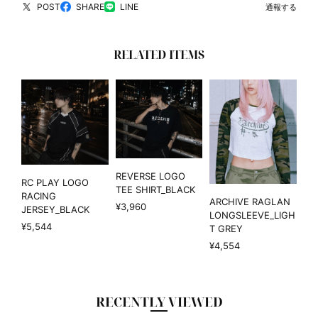
POST
SHARE
LINE
通報する
RELATED ITEMS
REVERSE LOGO
RC PLAY LOGO
TEE SHIRT_BLACK
RACING
ARCHIVE RAGLAN
¥3,960
JERSEY_BLACK
LONGSLEEVE_LIGH
¥5,544
T GREY
¥4,554
RECENTLY VIEWED