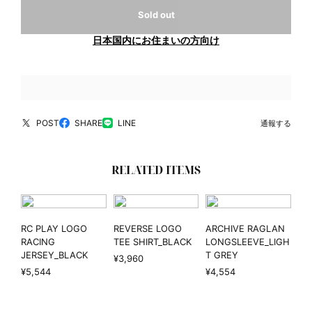
Sold out
日本国内にお住まいの方向け
POST
SHARE
LINE
通報する
RELATED ITEMS
RC PLAY LOGO
REVERSE LOGO
ARCHIVE RAGLAN
RACING
TEE SHIRT_BLACK
LONGSLEEVE_LIGH
JERSEY_BLACK
T GREY
¥3,960
¥5,544
¥4,554