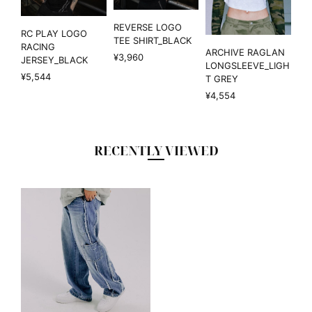
REVERSE LOGO
RC PLAY LOGO
TEE SHIRT_BLACK
RACING
ARCHIVE RAGLAN
¥3,960
JERSEY_BLACK
LONGSLEEVE_LIGH
¥5,544
T GREY
¥4,554
RECENTLY VIEWED