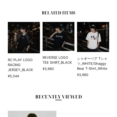
RELATED ITEMS
REVERSE LOGO
シャギーベア Tシャ
RC PLAY LOGO
TEE SHIRT_BLACK
ツ_WHITE/Shaggy
RACING
Bear T-Shirt_White
¥3,960
JERSEY_BLACK
¥3,960
¥5,544
RECENTLY VIEWED