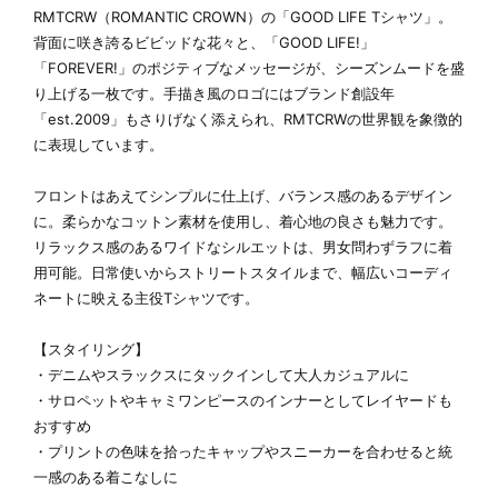
RMTCRW（ROMANTIC CROWN）の「GOOD LIFE Tシャツ」。
背面に咲き誇るビビッドな花々と、「GOOD LIFE!」
「FOREVER!」のポジティブなメッセージが、シーズンムードを盛
り上げる一枚です。手描き風のロゴにはブランド創設年
「est.2009」もさりげなく添えられ、RMTCRWの世界観を象徴的
に表現しています。
フロントはあえてシンプルに仕上げ、バランス感のあるデザイン
に。柔らかなコットン素材を使用し、着心地の良さも魅力です。
リラックス感のあるワイドなシルエットは、男女問わずラフに着
用可能。日常使いからストリートスタイルまで、幅広いコーディ
ネートに映える主役Tシャツです。
【スタイリング】
・デニムやスラックスにタックインして大人カジュアルに
・サロペットやキャミワンピースのインナーとしてレイヤードも
おすすめ
・プリントの色味を拾ったキャップやスニーカーを合わせると統
一感のある着こなしに