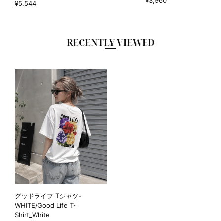
¥3,960
¥5,544
RECENTLY VIEWED
グッドライフ Tシャツ-
WHITE/Good Life T-
Shirt_White