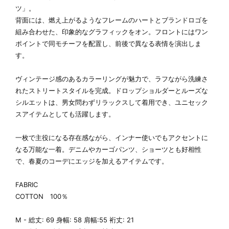
ツ」。
背面には、燃え上がるようなフレームのハートとブランドロゴを
組み合わせた、印象的なグラフィックをオン。フロントにはワン
ポイントで同モチーフを配置し、前後で異なる表情を演出しま
す。
ヴィンテージ感のあるカラーリングが魅力で、ラフながら洗練さ
れたストリートスタイルを完成。ドロップショルダーとルーズな
シルエットは、男女問わずリラックスして着用でき、ユニセック
スアイテムとしても活躍します。
一枚で主役になる存在感ながら、インナー使いでもアクセントに
なる万能な一着。デニムやカーゴパンツ、ショーツとも好相性
で、春夏のコーデにエッジを加えるアイテムです。
FABRIC
COTTON 100％
M - 総丈: 69 身幅: 58 肩幅:55 裄丈: 21