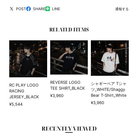
POST
SHARE
LINE
通報する
RELATED ITEMS
REVERSE LOGO
シャギーベア Tシャ
RC PLAY LOGO
TEE SHIRT_BLACK
ツ_WHITE/Shaggy
RACING
Bear T-Shirt_White
¥3,960
JERSEY_BLACK
¥3,960
¥5,544
RECENTLY VIEWED