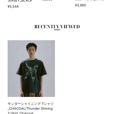
JERSEY_BLACK
¥3,960
¥5,544
RECENTLY VIEWED
サンダーシャイニング Tシャツ
_CHACOAL/Thunder Shining
T-Shirt_Charcoal