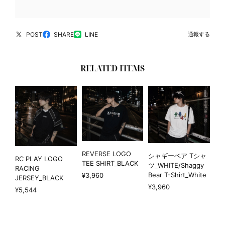
POST
SHARE
LINE
通報する
RELATED ITEMS
REVERSE LOGO
シャギーベア Tシャ
RC PLAY LOGO
TEE SHIRT_BLACK
ツ_WHITE/Shaggy
RACING
Bear T-Shirt_White
¥3,960
JERSEY_BLACK
¥3,960
¥5,544