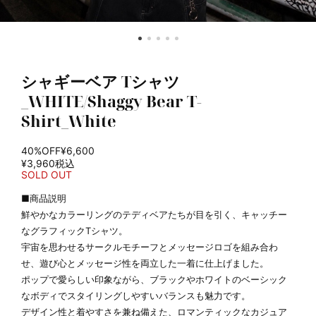
シャギーベア Tシャツ
_WHITE/Shaggy Bear T-
Shirt_White
40%OFF
¥6,600
¥3,960
税込
SOLD OUT
■商品説明
鮮やかなカラーリングのテディベアたちが目を引く、キャッチー
なグラフィックTシャツ。
宇宙を思わせるサークルモチーフとメッセージロゴを組み合わ
せ、遊び心とメッセージ性を両立した一着に仕上げました。
ポップで愛らしい印象ながら、ブラックやホワイトのベーシック
なボディでスタイリングしやすいバランスも魅力です。
デザイン性と着やすさを兼ね備えた、ロマンティックなカジュア