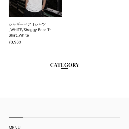
シャギーベア Tシャツ
_WHITE/Shaggy Bear T-
Shirt_White
¥3,960
CATEGORY
MENU