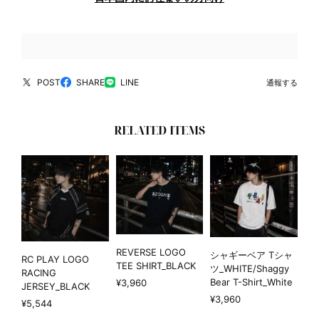
POST
SHARE
LINE
通報する
RELATED ITEMS
REVERSE LOGO
シャギーベア Tシャ
RC PLAY LOGO
TEE SHIRT_BLACK
ツ_WHITE/Shaggy
RACING
Bear T-Shirt_White
¥3,960
JERSEY_BLACK
¥3,960
¥5,544