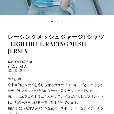
レーシングメッシュジャージTシャツ
_LIGHTBLUE/RACING MESH
JERSEY
40%OFF
¥7,590
¥4,554
税込
SOLD OUT
商品説明
近未来的なムードを感じさせるカラーブロッキングと、ゆるやか
なラグランカットが特徴的なテック系グラフィックTシャツ。
胸元にはエフェクト加工されたブランドロゴが大胆にプリントさ
れ、視線を惹きつける一着に仕上がっています。
袖部分には刺繍ワッペンを配置し、スポーティーなディテールを